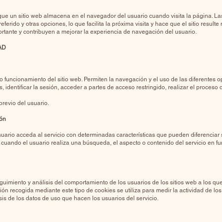
ue un sitio web almacena en el navegador del usuario cuando visita la página. La
ferido y otras opciones, lo que facilita la próxima visita y hace que el sitio resulte 
ante y contribuyen a mejorar la experiencia de navegación del usuario.
AD
o funcionamiento del sitio web. Permiten la navegación y el uso de las diferentes 
os, identificar la sesión, acceder a partes de acceso restringido, realizar el proces
revio del usuario.
ión
uario acceda al servicio con determinadas características que pueden diferenciar 
 cuando el usuario realiza una búsqueda, el aspecto o contenido del servicio en fu
uimiento y análisis del comportamiento de los usuarios de los sitios web a los que 
ón recogida mediante este tipo de cookies se utiliza para medir la actividad de los 
isis de los datos de uso que hacen los usuarios del servicio.