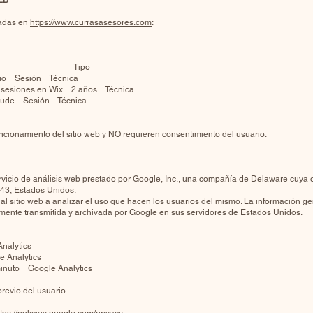
EB
zadas en
https://www.currasasesores.com
:
ración Tipo
ario Sesión Técnica
y sesiones en Wix 2 años Técnica
de Sesión Técnica
uncionamiento del sitio web y NO requieren consentimiento del usuario.
servicio de análisis web prestado por Google, Inc., una compañía de Delaware cuya 
043, Estados Unidos.
 al sitio web a analizar el uso que hacen los usuarios del mismo. La información ge
tamente transmitida y archivada por Google en sus servidores de Estados Unidos.
nalytics
 Analytics
minuto Google Analytics
evio del usuario.