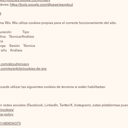
ttps://policies.google.com/privacy
dores:
https://tools.google.com/dlpage/gaoptout
)
ma Wix. Wix utiliza cookies propias para el correcto funcionamiento del sitio.
ción Tipo
años Técnica/Análisis
ca
carga Sesión Técnica
año Análisis
x.com/about/privacy
x.com/es/article/cookies-de-wix
ede utilizar las siguientes cookies de terceros si están habilitadas:
en redes sociales (Facebook, LinkedIn, Twitter/X, Instagram), estas plataformas pue
/cookies/
ie-policy
6641480634370