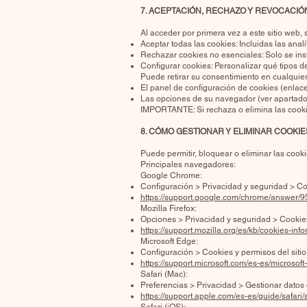
7. ACEPTACIÓN, RECHAZO Y REVOCACI
Al acceder por primera vez a este sitio web,
Aceptar todas las cookies: Incluidas las analí
Rechazar cookies no esenciales: Solo se inst
Configurar cookies: Personalizar qué tipos d
Puede retirar su consentimiento en cualquie
El panel de configuración de cookies (enlace 
Las opciones de su navegador (ver apartado 
IMPORTANTE: Si rechaza o elimina las cookie
8. CÓMO GESTIONAR Y ELIMINAR COOKI
Puede permitir, bloquear o eliminar las coo
Principales navegadores:
Google Chrome:
Configuración > Privacidad y seguridad > Coo
https://support.google.com/chrome/answer/
Mozilla Firefox:
Opciones > Privacidad y seguridad > Cookies 
https://support.mozilla.org/es/kb/cookies-in
Microsoft Edge:
Configuración > Cookies y permisos del sitio
https://support.microsoft.com/es-es/micros
Safari (Mac):
Preferencias > Privacidad > Gestionar datos 
https://support.apple.com/es-es/guide/safari