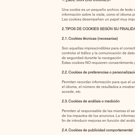
1. ¿QUÉ SON LAS COOKIES?
Una cookie es un pequeño archivo de texto q
información sobre la visita, como el idioma pre
Las cookies desempeñan un papel muy import
2. TIPOS DE COOKIES SEGÚN SU FINALID
2.1. Cookies técnicas (necesarias)
Son aquellas imprescindibles para el correct
controlar el tráfico y la comunicación de dat
de seguridad durante la navegación.
Estas cookies NO requieren consentimiento p
2.2. Cookies de preferencias o personalizac
Permiten recordar información para que el us
el idioma, el número de resultados a mostrar
accede, etc.
2.3. Cookies de análisis o medición
Permiten al responsable de las mismas el seg
de los impactos de los anuncios. La informaci
fin de introducir mejoras en función del anál
2.4. Cookies de publicidad comportamental