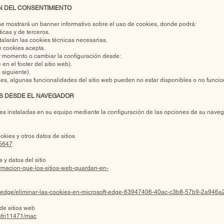
ÓN DEL CONSENTIMIENTO
 se mostrará un banner informativo sobre el uso de cookies, donde podrá:
ticas y de terceros.
alarán las cookies técnicas necesarias.
e cookies acepta.
r momento o cambiar la configuración desde:
en el footer del sitio web).
siguiente).
s, algunas funcionalidades del sitio web pueden no estar disponibles o no funcio
ES DESDE EL NAVEGADOR
kies instaladas en su equipo mediante la configuración de las opciones de su nave
kies y otros datos de sitios
95647
y datos del sitio
formacion-que-los-sitios-web-guardan-en-
oft-edge/eliminar-las-cookies-en-microsoft-edge-63947406-40ac-c3b8-57b9-2a946
de sitios web
/sfri11471/mac