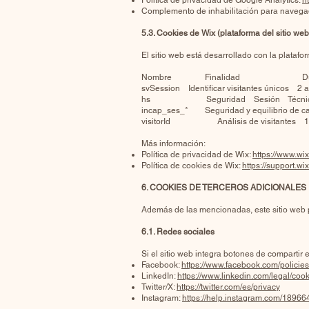
Política de privacidad de Google Analytics:
h
Complemento de inhabilitación para navega
5.3. Cookies de Wix (plataforma del sitio web
El sitio web está desarrollado con la platafor
Nombre Finalidad Dura
svSession Identificar visitantes únicos 2 
hs Seguridad Sesión Técni
incap_ses_* Seguridad y equilibrio de 
visitorId Análisis de visitantes 1 
Más información:
Política de privacidad de Wix:
https://www.wi
Política de cookies de Wix:
https://support.wi
6. COOKIES DE TERCEROS ADICIONALES
Además de las mencionadas, este sitio web pu
6.1. Redes sociales
Si el sitio web integra botones de compartir 
Facebook:
https://www.facebook.com/policies
LinkedIn:
https://www.linkedin.com/legal/cook
Twitter/X:
https://twitter.com/es/privacy
Instagram:
https://help.instagram.com/189