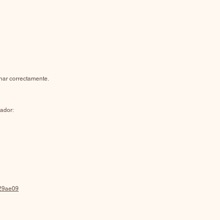
nar correctamente.
gador:
a29ae09