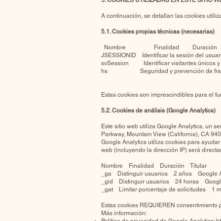
5. COOKIES UTILIZADAS EN ESTE SITIO W
A continuación, se detallan las cookies utili
5.1. Cookies propias técnicas (necesarias)
Nombre Finalidad Du
JSESSIONID Identificar la sesión del usu
svSession Identificar visitantes únicos 
hs Seguridad y prevención de frau
Estas cookies son imprescindibles para el f
5.2. Cookies de análisis (Google Analytics)
Este sitio web utiliza Google Analytics, un 
Parkway, Mountain View (California), CA 94
Google Analytics utiliza cookies para ayudar
web (incluyendo la dirección IP) será direc
Nombre Finalidad Duración Titular
_ga Distinguir usuarios 2 años Google A
_gid Distinguir usuarios 24 horas Google
_gat Limitar porcentaje de solicitudes 1 
Estas cookies REQUIEREN consentimiento pr
Más información: