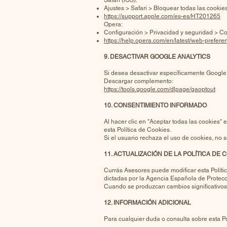
Safari (iOS):
Ajustes > Safari > Bloquear todas las cookie
https://support.apple.com/es-es/HT201265
Opera:
Configuración > Privacidad y seguridad > C
https://help.opera.com/en/latest/web-prefer
9. DESACTIVAR GOOGLE ANALYTICS
Si desea desactivar específicamente Google An
Descargar complemento:
https://tools.google.com/dlpage/gaoptout
10. CONSENTIMIENTO INFORMADO
Al hacer clic en "Aceptar todas las cookies"
esta Política de Cookies.
Si el usuario rechaza el uso de cookies, no s
11. ACTUALIZACIÓN DE LA POLÍTICA DE 
Currás Asesores puede modificar esta Política
dictadas por la Agencia Española de Protecc
Cuando se produzcan cambios significativos e
12. INFORMACIÓN ADICIONAL
Para cualquier duda o consulta sobre esta P